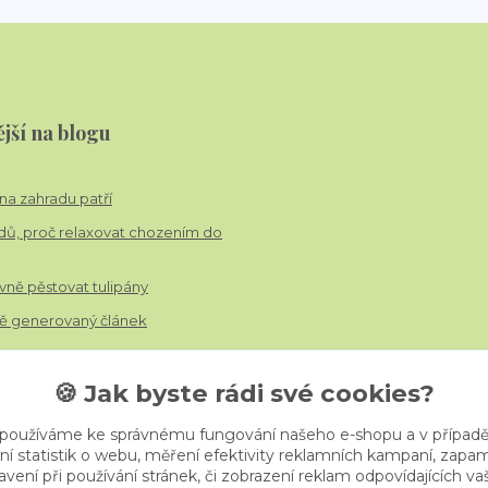
jší na blogu
í na zahradu patří
dů, proč relaxovat chozením do
vně pěstovat tulipány
 generovaný článek
🍪 Jak byste rádi své cookies?
 používáme ke správnému fungování našeho e-shopu a v případě
ní statistik o webu, měření efektivity reklamních kampaní, zap
vení při používání stránek, či zobrazení reklam odpovídajících v