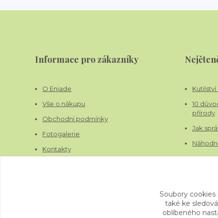
Informace pro zákazníky
Nejčteně
O Eniade
Kutilstv
Vše o nákupu
10 důvo
přírody
Obchodní podmínky
Jak sprá
Fotogalerie
Náhodně
Kontakty
Blog
Soubory cookies
také ke sledová
oblíbeného nasta