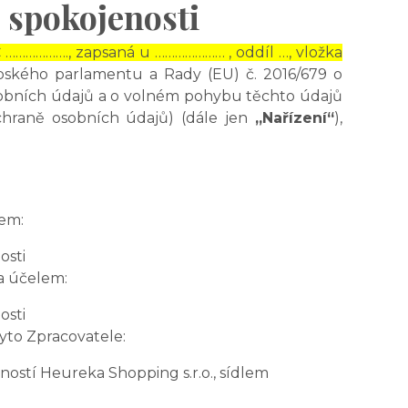
 spokojenosti
Č ………………., zapsaná u ………………… , oddíl …, vložka
opského parlamentu a Rady (EU) č. 2016/679 o
osobních údajů a o volném pohybu těchto údajů
chraně osobních údajů) (dále jen
„Nařízení“
),
em:
osti
a účelem:
osti
yto Zpracovatele:
ostí Heureka Shopping s.r.o., sídlem