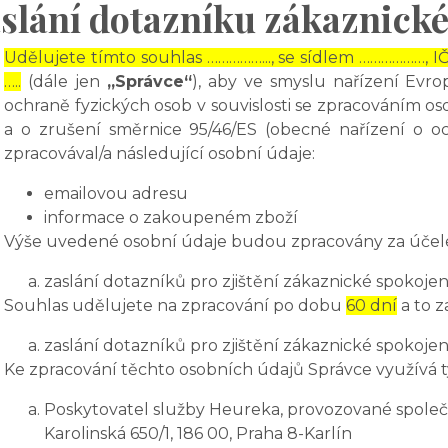
slání dotazníku zákaznické
Udělujete tímto souhlas ……………..., se sídlem ………………, I
…..
(dále jen
„Správce“
), aby ve smyslu nařízení Evr
ochraně fyzických osob v souvislosti se zpracováním 
a o zrušení směrnice 95/46/ES (obecné nařízení o o
zpracovával/a následující osobní údaje:
emailovou adresu
informace o zakoupeném zboží
Výše uvedené osobní údaje budou zpracovány za účel
zaslání dotazníků pro zjištění zákaznické spokojen
Souhlas udělujete na zpracování po dobu
60 dní
a to z
zaslání dotazníků pro zjištění zákaznické spokojen
Ke zpracování těchto osobních údajů Správce využívá t
Poskytovatel služby Heureka, provozované společn
Karolinská 650/1, 186 00, Praha 8-Karlín