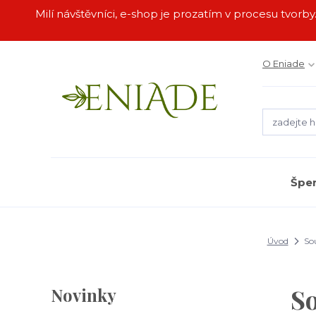
Milí návštěvníci, e-shop je prozatím v procesu tvor
O Eniade
Špe
Úvod
Sou
So
Novinky