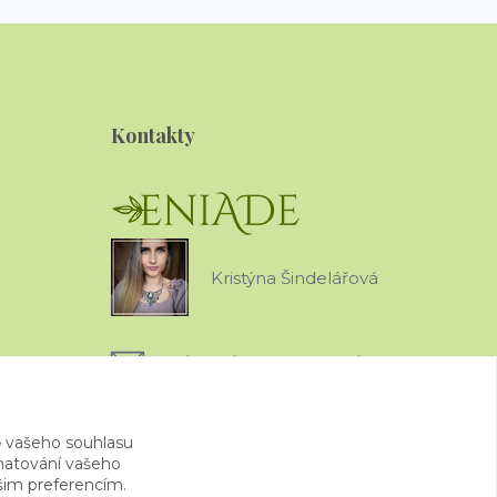
Kontakty
Kristýna Šindelářová
eniade.jewels@gmail.com
 vašeho souhlasu
amatování vašeho
ašim preferencím.