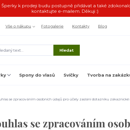
by. Šperky k prodeji budu postupně přidávat a také zdokon
kontaktujte e-mailem. Děkuji :)
Vše o nákupu
Fotogalerie
Kontakty
Blog
Hledat
rky
Spony do vlasů
Svíčky
Tvorba na zakázk
hlas se zpracováním osobních údajů pro účely zaslání dotazníku zákaznické 
uhlas se zpracováním osob