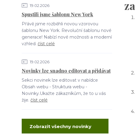
za
19.02.2026
Spustili jsme šablonu New York
Přávě jsme rozběhli novou vzorovou
šablonu New York. Revoluční šablonu nové
generace! Nabízí nové možnosti a moderní
vzhled.
číst celé
19.02.2026
Novinky lze snadno editovat a přidávat
Sekci novinek lze editovat v nabídce
Obsah webu - Struktura webu -
Novinky.Ukažte zákazníkům, že to u vás
žije.
číst celé
Zobrazit všechny novinky