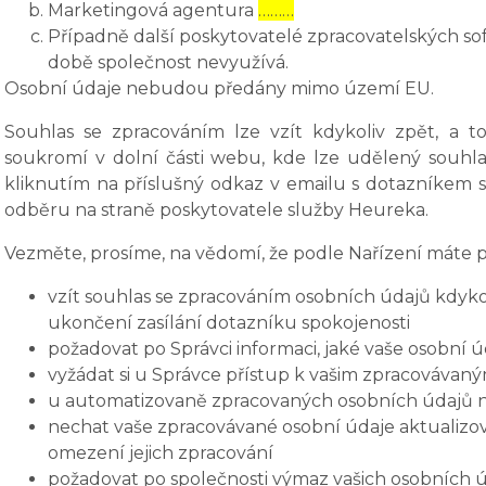
Marketingová agentura
………
Případně další poskytovatelé zpracovatelských soft
době společnost nevyužívá.
Osobní údaje nebudou předány mimo území EU.
Souhlas se zpracováním lze vzít kdykoliv zpět, a 
soukromí v dolní části webu, kde lze udělený souhla
kliknutím na příslušný odkaz v emailu s dotazníkem s
odběru na straně poskytovatele služby Heureka.
Vezměte, prosíme, na vědomí, že podle Nařízení máte p
vzít souhlas se zpracováním osobních údajů kdykol
ukončení zasílání dotazníku spokojenosti
požadovat po Správci informaci, jaké vaše osobní 
vyžádat si u Správce přístup k vašim zpracovávan
u automatizovaně zpracovaných osobních údajů na 
nechat vaše zpracovávané osobní údaje aktualizov
omezení jejich zpracování
požadovat po společnosti výmaz vašich osobních ú