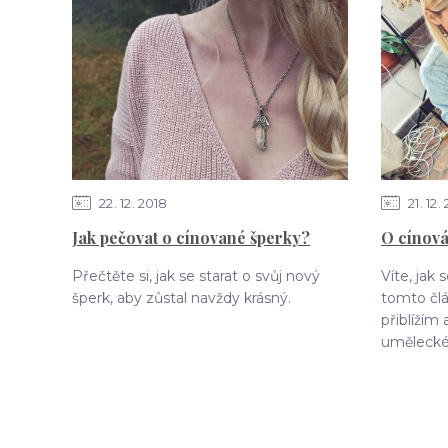
22
12
2018
21
12
Jak pečovat o cínované šperky?
O cínová
Přečtěte si, jak se starat o svůj nový
Víte, jak
šperk, aby zůstal navždy krásný.
tomto čl
přiblížím
uměleckéh