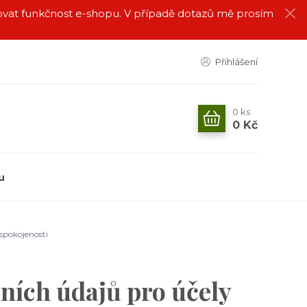
alovat funkčnost e-shopu. V případě dotazů mě prosím
Přihlášení
0
ks
0 Kč
u
spokojenosti
ních údajů pro účely