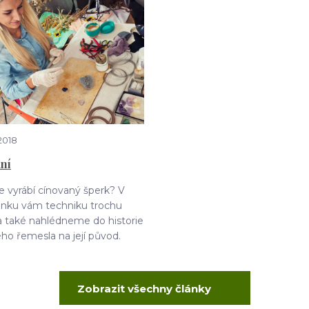
2018
ní
 se vyrábí cínovaný šperk? V
ánku vám techniku trochu
 a také nahlédneme do historie
o řemesla na její původ.
Zobrazit všechny články