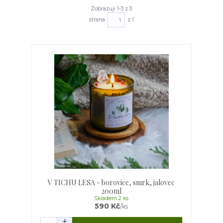
Zobrazuji 1-3 z 3
strana
z 1
V TICHU LESA - borovice, smrk, jalovec
200ml
Skladem 2 ks
590 Kč
/
ks