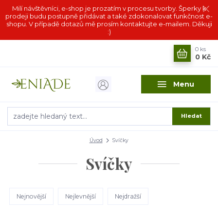
Milí návštěvníci, e-shop je prozatím v procesu tvorby. Šperky k
prodeji budu postupně přidávat a také zdokonalovat funkčnost e-
shopu. V případě dotazů mě prosím kontaktujte e-mailem. Děkuji
:)
0
ks
0 Kč
Menu
Hledat
Úvod
Svíčky
Svíčky
Nejnovější
Nejlevnější
Nejdražší