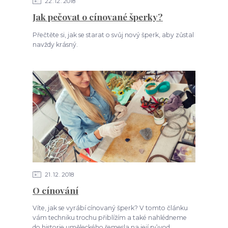
22
12
2018
Jak pečovat o cínované šperky?
Přečtěte si, jak se starat o svůj nový šperk, aby zůstal
navždy krásný.
21
12
2018
O cínování
Víte, jak se vyrábí cínovaný šperk? V tomto článku
vám techniku trochu přiblížím a také nahlédneme
do historie uměleckého řemesla na její původ.