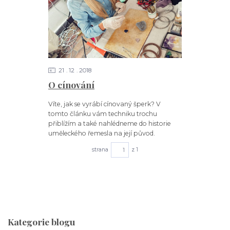
21
12
2018
O cínování
Víte, jak se vyrábí cínovaný šperk? V
tomto článku vám techniku trochu
přiblížím a také nahlédneme do historie
uměleckého řemesla na její původ.
strana
z 1
Kategorie blogu