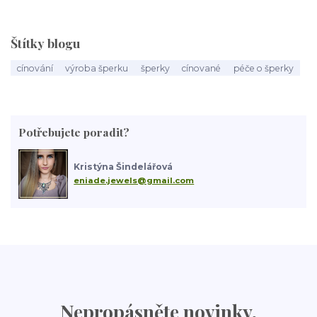
Štítky blogu
cínování
výroba šperku
šperky
cínované
péče o šperky
Potřebujete poradit?
Kristýna Šindelářová
eniade.jewels@gmail.com
Nepropásněte novinky,