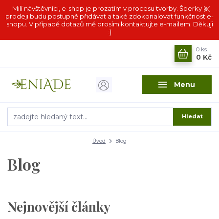
Milí návštěvníci, e-shop je prozatím v procesu tvorby. Šperky k
prodeji budu postupně přidávat a také zdokonalovat funkčnost e-
shopu. V případě dotazů mě prosím kontaktujte e-mailem. Děkuji
:)
0
ks
0 Kč
Menu
Hledat
Úvod
Blog
Blog
Nejnovější články