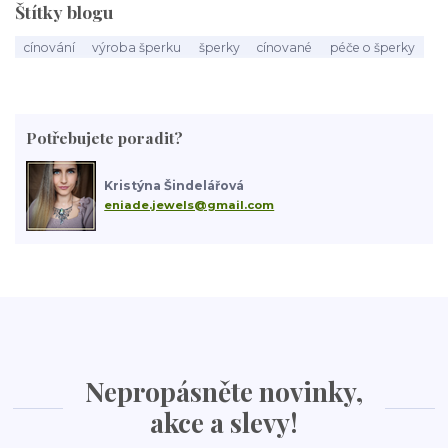
Štítky blogu
cínování
výroba šperku
šperky
cínované
péče o šperky
Potřebujete poradit?
Kristýna Šindelářová
eniade.jewels@gmail.com
Nepropásněte novinky,
akce a slevy!