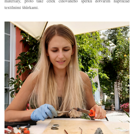
materiály, proto také celek cínovaného šperku dotvářím například
textilními šňůrkami.