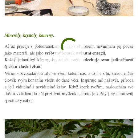
Minerály, krystaly, kameny...
Ať už pracuji s polodrahokamem nebo oblázkem, nevnímám jej pouze
svébytný kousek s vlastní energií.
jako materiál, ale jako
vdechuje svou jedinečností
Každý jednotlivý kámen, krystal či mušle
šperku vlastní život
.
Věřím v životadárnou sílu ve všem kolem nás, a to i v sílu, kterou může
člověk svým konáním vložit do dané věci. Inspiruje mě náš svět, příroda
a její viditelné i neviditelné krásy. Když šperk tvořím, naslouchám své
duši a vkládám do něj pozitivní myšlenku, proto je každý jiný a má svůj
specifický náboj.