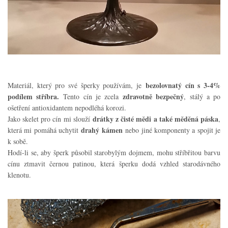
bezolovnatý cín s 3-4%
Materiál, který pro své šperky používám, je
podílem stříbra.
zdravotně bezpečný
Tento cín je zcela
, stálý a po
ošetření antioxidantem nepodléhá korozi.
drátky z čisté mědi a také měděná páska
Jako skelet pro cín mi slouží
,
drahý kámen
která mi pomáhá uchytit
nebo jiné komponenty a spojit je
k sobě.
Hodí-li se, aby šperk působil starobylým dojmem, mohu stříbřitou barvu
cínu ztmavit černou patinou, která šperku dodá vzhled starodávného
klenotu.