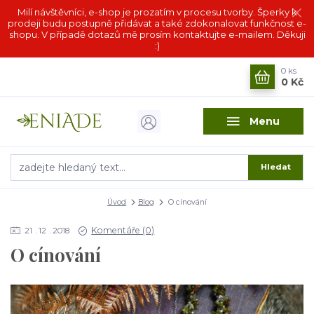
Milí návštěvníci, e-shop je prozatím v procesu tvorby. Šperky k
prodeji budu postupně přidávat a také zdokonalovat funkčnost e-
shopu. V případě dotazů mě prosím kontaktujte e-mailem. Děkuji
:)
0
ks
0 Kč
Menu
Hledat
Úvod
Blog
O cínování
Komentáře (0)
21
12
2018
O cínování