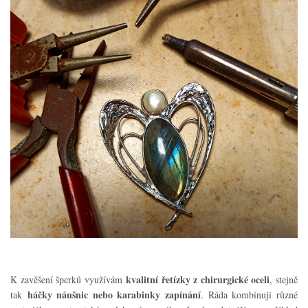
kvalitní řetízky z chirurgické oceli
K zavěšení šperků využívám
, stejně
háčky náušnic nebo karabinky zapínání
tak
. Ráda kombinuji různé