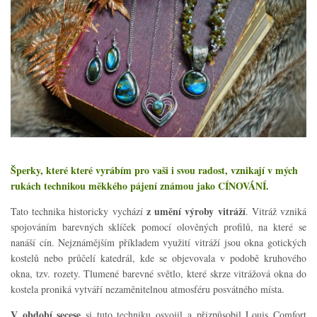
Šperky, které které vyrábím pro vaši i svou radost, vznikají v mých
rukách technikou měkkého pájení známou jako CÍNOVÁNÍ.
z umění výroby vitráží
Tato technika historicky vychází
. Vitráž vzniká
spojováním barevných sklíček pomocí olověných profilů, na které se
nanáší cín. Nejznámějším příkladem využití vitráží jsou okna gotických
kostelů nebo průčelí katedrál, kde se objevovala v podobě kruhového
okna, tzv. rozety.
Tlumené barevné světlo, které skrze vitrážová okna do
kostela proniká vytváří nezaměnitelnou atmosféru posvátného místa.
V období secese
si tuto techniku osvojil a přizpůsobil Louis Comfort