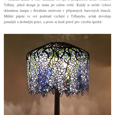
Tiffany, jehož design je znám po celém světě. Každý si určitě vybaví
skleněnou lampu s florálním motivem v příjemných barevných tónech.
Měkké pájení ve své podstatě vychází z Tiffanyho, avšak dovoluje
jemnější a drobnější práci, a proto se hodí právě pro výrobu šperků.