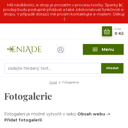
Milí návštěvníci, e-shop je prozatím v procesu tvorby. Šperky k
prodeji budu postupně přidávat a také zdokonalovat funkčnost e-
shopu. V případě dotazů mě prosím kontaktujte e-mailem. Děkuji
:)
0
ks
0 Kč
Menu
Hledat
Úvod
Fotogalerie
Fotogalerie
Fotogalerii je možné vytvořit v sekci
Obsah webu ->
Přidat fotogalerii
.