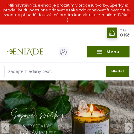
Milí návštěvníci, e-shop je prozatím v procesu tvorby. Šperky k
prodeji budu postupně přidávat a také zdokonalovat funkčnost e-
shopu. V případě dotazů mě prosím kontaktujte e-mailem. Děkuji
:)
0
ks
0 Kč
Menu
Hledat