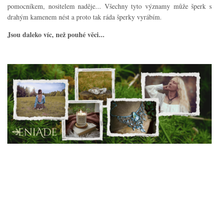
pomocníkem, nositelem naděje... Všechny tyto významy může šperk s
drahým kamenem nést a proto tak ráda šperky vyrábím.
Jsou daleko víc, než pouhé věci...