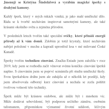
Jmenuji se Kristýna Šindelářová a vyrábím magické šperky s
drahými kameny
.
Každý šperk, který v mých rukách vzniká, je jako malé umělecké dílo.
Ráda se k tvorbě nechávám inspirovat samotnými kameny, ale také
krásami okolního světa a zejména přírodou.
svíčky
které přináší energii
V posledních letech tvořím také speciální
,
přírody až k vám domů
. Zdobím je totiž krystaly, které nechávám
nabíjet položené v mechu a kapradí uprostřed lesa v mé milované České
Kanadě.
technikou cínování.
Šperky tvořím
Značku Eniade jsem založila v roce
2019, kdy jsem se rozhodla začít věnovat svému koníčku cínování šperků
naplno. S cínováním jsem se poprvé seznámila při studiu umělecké školy.
Svou šperkařskou dráhu jsem ale zahájila až o několik let později, kdy
jsem absolvovala odborný kurz cínování a nechala se zcela pohltit
tvořivou volností této techniky.
Šperk může být krásnou ozdobou, ale může být i mnohem víc.
Může dodávat sebevědomí, být podporou určitého záměru, osobním
talismanem, připomínkou významné životní události, léčivým