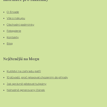
O Eniade
Vše o nákupu
Obchodní podmínky
Fotogalerie
Kontakty
Blog
Nejčtenější na blogu
Kutilství na zahradu patří
10 důvodů, proč relaxovat chozením do přírody
Jak správně pěstovat tulipány
Náhodně generovaný článek