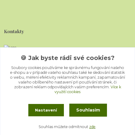
Kontakty
🍪 Jak byste rádi své cookies?
Kristýna Šindelářová
Soubory cookies používáme ke správnému fungování našeho
e-shopu a v případě vašeho souhlasu také ke sledování statistik
o webu, měření efektivity reklamních kampaní, zapamatování
eniade.jewels@gmail.com
vašeho oblíbeného nastavení při používání stránek, či
zobrazení reklam odpovídajících vašim preferencím.
Více k
využití cookies
Souhlasím
Nastavení
Souhlas můžete odmítnout
zde
.
Vytvořeno na
Eshop-rychle.cz