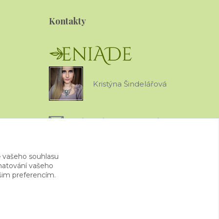
Kontakty
Kristýna Šindelářová
eniade.jewels@gmail.com
 vašeho souhlasu
amatování vašeho
ašim preferencím.