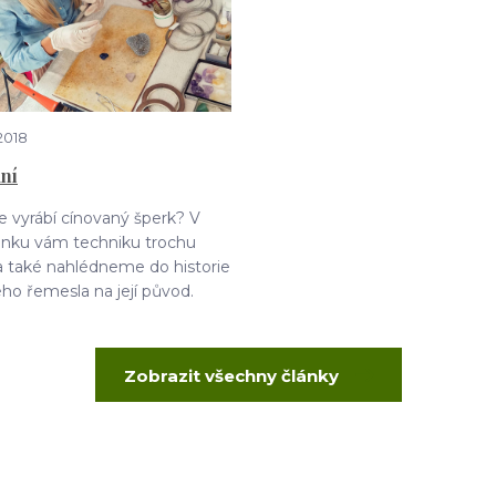
2018
ní
 se vyrábí cínovaný šperk? V
ánku vám techniku trochu
 a také nahlédneme do historie
o řemesla na její původ.
Zobrazit všechny články