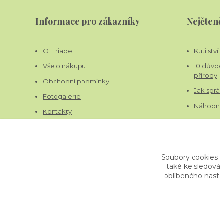
Informace pro zákazníky
Nejčteně
O Eniade
Kutilstv
Vše o nákupu
10 důvo
přírody
Obchodní podmínky
Jak sprá
Fotogalerie
Náhodně
Kontakty
Blog
Soubory cookies
také ke sledová
oblíbeného nasta