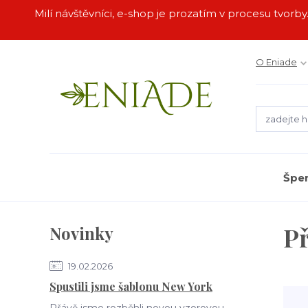
Milí návštěvníci, e-shop je prozatím v procesu tvor
O Eniade
Špe
Př
Novinky
19.02.2026
Spustili jsme šablonu New York