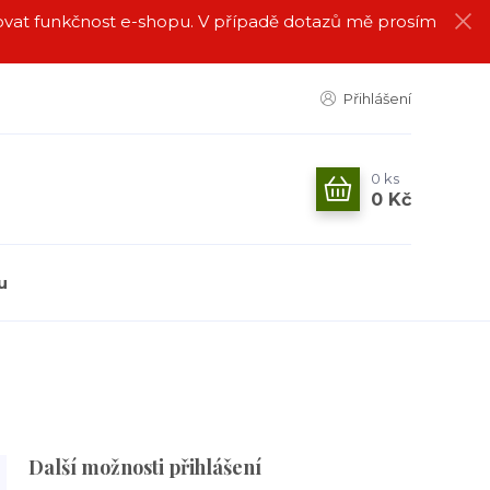
alovat funkčnost e-shopu. V případě dotazů mě prosím
Přihlášení
0
ks
0 Kč
u
Další možnosti přihlášení