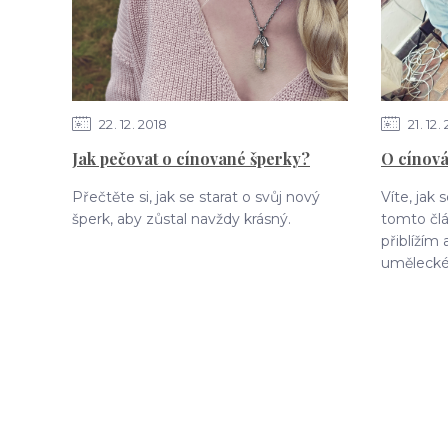
22
12
2018
21
12
Jak pečovat o cínované šperky?
O cínová
Přečtěte si, jak se starat o svůj nový
Víte, jak
šperk, aby zůstal navždy krásný.
tomto čl
přiblížím
uměleckéh