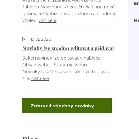
Přávě jsme rozběhli novou vzorovou
E
šablonu New York. Revoluční šablonu nové
generace! Nabízí nové možnosti a moderní
vzhled.
číst celé
H
19.02.2026
Novinky lze snadno editovat a přidávat
Sekci novinek lze editovat v nabídce
Obsah webu - Struktura webu -
Novinky.Ukažte zákazníkům, že to u vás
žije.
číst celé
Zobrazit všechny novinky