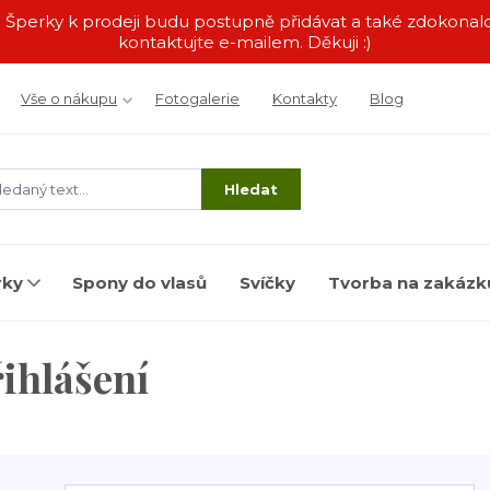
by. Šperky k prodeji budu postupně přidávat a také zdokon
kontaktujte e-mailem. Děkuji :)
Vše o nákupu
Fotogalerie
Kontakty
Blog
Hledat
rky
Spony do vlasů
Svíčky
Tvorba na zakázk
ihlášení