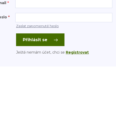
mail
*
eslo
*
Zaslat zapomenuté heslo
Přihlásit se
Ještě nemám účet, chci se
Registrovat